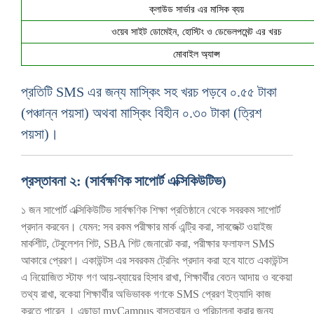
ক্লাউড সার্ভার এর মাসিক ব্যয়
ওয়েব সাইট ডোমেইন, হোস্টিং ও ডেভেলপমেন্ট এর খরচ
মোবাইল অ্যাপ্স
প্রতিটি SMS এর জন্য মাস্কিং সহ খরচ পড়বে ০.৫৫ টাকা
(পঞ্চান্ন পয়সা) অথবা মাস্কিং বিহীন ০.৩০ টাকা (ত্রিশ
পয়সা)।
প্রস্তাবনা ২: (সার্বক্ষণিক সাপোর্ট এক্সিকিউটিভ)
১ জন সাপোর্ট এক্সিকিউটিভ সার্বক্ষণিক শিক্ষা প্রতিষ্ঠানে থেকে সবরকম সাপোর্ট
প্রদান করবেন। যেমন: সব রকম পরীক্ষার মার্ক এন্ট্রি করা, সাবজেক্ট ওয়াইজ
মার্কশীট, টেবুলেশন শিট, SBA শিট জেনারেট করা, পরীক্ষার ফলাফল SMS
আকারে প্রেরণ। একাউন্টস এর সবরকম ট্রেনিং প্রদান করা হবে যাতে একাউন্টস
এ নিয়োজিত স্টাফ গণ আয়-ব্যায়ের হিসাব রাখা, শিক্ষার্থীর বেতন আদায় ও বকেয়া
তথ্য রাখা, বকেয়া শিক্ষার্থীর অভিভাবক গণকে SMS প্রেরণ ইত্যাদি কাজ
করতে পারেন । এছাড়া myCampus বাস্তবায়ন ও পরিচালনা করার জন্য