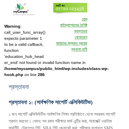
i
p
t
o
হোম
c
মাইক্যাম্পাসের বৈশিষ্ট
Warning
:
o
প্রস্তাবনা
call_user_func_array()
n
যোগাযোগ
expects parameter 1
t
আমাদের মূল্যবান গ্রাহক
to be a valid callback,
e
প্রশংসা বাণী
function
n
'education_hub_head
t
er_end' not found or invalid function name in
/home/mycampus/public_html/wp-includes/class-wp-
hook.php
on line
286
প্রস্তাবনা
প্রস্তাবনা ১: (সার্বক্ষণিক সাপোর্ট এক্সিকিউটিভ)
১ জন সাপোর্ট এক্সিকিউটিভ সার্বক্ষণিক শিক্ষা প্রতিষ্ঠানে থেকে সবরকম সাপোর্ট
প্রদান করবেন। যেমন: সব রকম পরীক্ষার মার্ক এন্ট্রি করা, সাবজেক্ট ওয়াইজ
মার্কশীট, টেবুলেশন শিট, SBA শিট জেনারেট করা, পরীক্ষার ফলাফল SMS