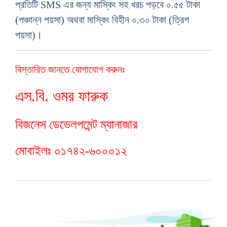
প্রতিটি SMS এর জন্য মাস্কিং সহ খরচ পড়বে ০.৫৫ টাকা
(পঞ্চান্ন পয়সা) অথবা মাস্কিং বিহীন ০.৩০ টাকা (ত্রিশ
পয়সা)।
বিস্তারিত জানতে যোগাযোগ করুনঃ
এস.বি. ওমর ফারুক
বিজনেস ডেভেলপমেন্ট ম্যানাজার
মোবাইলঃ ০১৭৪২-৬০০০১২